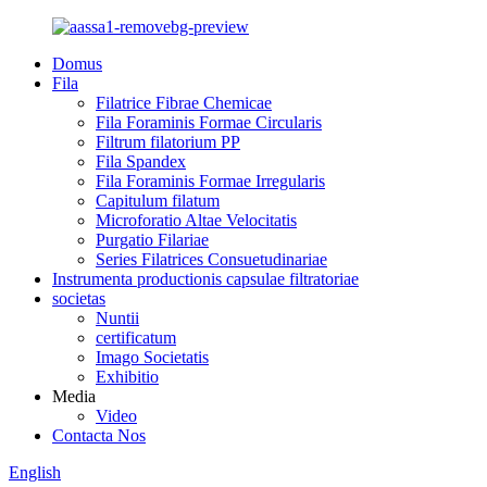
Domus
Fila
Filatrice Fibrae Chemicae
Fila Foraminis Formae Circularis
Filtrum filatorium PP
Fila Spandex
Fila Foraminis Formae Irregularis
Capitulum filatum
Microforatio Altae Velocitatis
Purgatio Filariae
Series Filatrices Consuetudinariae
Instrumenta productionis capsulae filtratoriae
societas
Nuntii
certificatum
Imago Societatis
Exhibitio
Media
Video
Contacta Nos
English