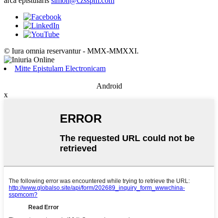
arca epistularis
simon@czsspm.com
© Iura omnia reservantur - MMX-MMXXI.
Mitte Epistulam Electronicam
Android
x