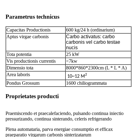
Parametrus technicus
Capacitas Productionis
600 kg/24 h (ordinarium)
Aptus virgae carbonis
Carbo activatus: carbo
carbonis vel carbo testae
nucis
Tota potentia
25 kW
Vis productionis currentis
<7kw
Dimensio tota
8000*860*2300cm (L * L * A)
Area laboris
2
10~12 M
Pondus Grossum
1600 chiliogrammata
Proprietates producti
Praemiscendo et praecalefaciendo, pulsando continua iniectio
pressurizando, continua sinterando, celeris refrigerando
Plena automataria, parva energiae consumptio et efficax
praeparatio virgarum carbonis sinterizatarum