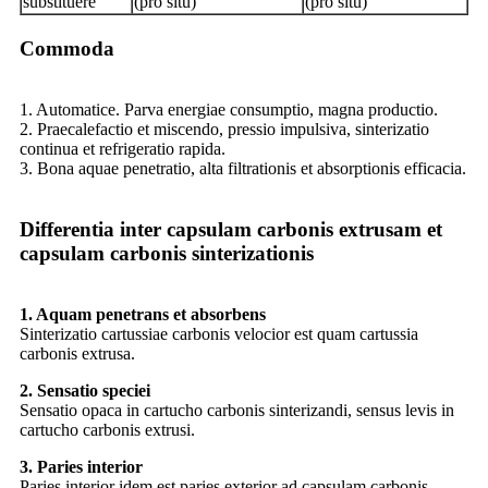
substituere
(pro situ)
(pro situ)
Commoda
1. Automatice. Parva energiae consumptio, magna productio.
2. Praecalefactio et miscendo, pressio impulsiva, sinterizatio
continua et refrigeratio rapida.
3. Bona aquae penetratio, alta filtrationis et absorptionis efficacia.
Differentia inter capsulam carbonis extrusam et
capsulam carbonis sinterizationis
1. Aquam penetrans et absorbens
Sinterizatio cartussiae carbonis velocior est quam cartussia
carbonis extrusa.
2. Sensatio speciei
Sensatio opaca in cartucho carbonis sinterizandi, sensus levis in
cartucho carbonis extrusi.
3. Paries interior
Paries interior idem est paries exterior ad capsulam carbonis