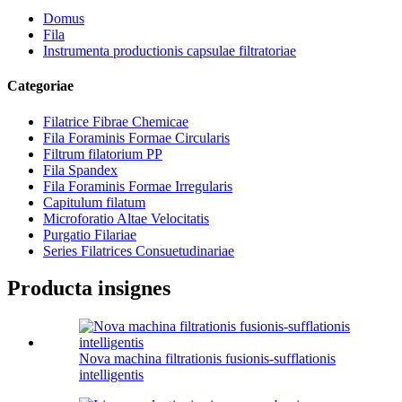
Domus
Fila
Instrumenta productionis capsulae filtratoriae
Categoriae
Filatrice Fibrae Chemicae
Fila Foraminis Formae Circularis
Filtrum filatorium PP
Fila Spandex
Fila Foraminis Formae Irregularis
Capitulum filatum
Microforatio Altae Velocitatis
Purgatio Filariae
Series Filatrices Consuetudinariae
Producta insignes
Nova machina filtrationis fusionis-sufflationis
intelligentis