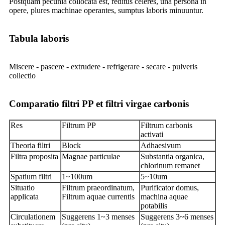
Postquam pecunia collocata est, reditus celeres, una persona in
opere, plures machinae operantes, sumptus laboris minuuntur.
Tabula laboris
Miscere - pascere - extrudere - refrigerare - secare - pulveris
collectio
Comparatio filtri PP et filtri virgae carbonis
Res
Filtrum PP
Filtrum carbonis
activati
Theoria filtri
Block
Adhaesivum
Filtra proposita
Magnae particulae
Substantia organica,
chlorinum remanet
Spatium filtri
1~100um
5~10um
Situatio
Filtrum praeordinatum,
Purificator domus,
applicata
Filtrum aquae currentis
machina aquae
potabilis
Circulationem
Suggerens 1~3 menses
Suggerens 3~6 menses