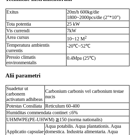
Exitus
20m/h 600kg/die
1800~2000pcs/die (2”*10”)
Tota potentia
25 kW
Vis currendi
7kW
Area cursus
2
10~12 M
Temperatura ambientis
-20℃~52℃
currentis
Pressio climatis
0.4Mpa (25℃)
environmentalis
Alii parametri
Suadetur ut
Carbonium carbonis vel carbonium testae
carbonem
nucis
activatum adhibeas
Potestas Consiliata
Reticulum 60-400
Humiditas commendata continet ≤6%
UHMWPE(PE-UHWM) ≧150 (norma nationalis)
Aqua potabilis. Aqua plantationis. Aqua
Applicatio capsulae
domestica. Industria alimentaria. Aqua